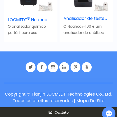
Analisador de testes de Química do Sangue de Benchtop Pet
®
LOCMEDT
Noahcali-100 Portátil Analisador Químico Veterinário
O analisador químico
O Noahcali-100 é um
portátil para uso
analisador de análises
veterinário LOCMEDT®
químicas de sangue de
Noahcali-100 totalmente
bancada de base micro-
automatizado para
fluídica. O dispositivo
diagnósticos de saúde
combina a química, o
animal oferece
electrólito e o teste de
resultados de alta
gases sanguíneos,
qualidade com apenas
fornecendo resultados
100 μL de sangue total,
fiáveis e precisos de
soro ou plasma.
apenas três gotas de
Copyright © Tianjin LOCMEDT Technologies Co., Ltd.
sangue total, soro, ou
Todos os direitos reservados |
Mapa Do Site
plasma.
Contato