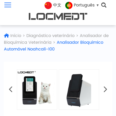
中文
Português
Início
>
Diagnóstico veterinário
>
Analisador de
Bioquímica Veterinária
>
Analisador Bioquímico
Automóvel Noahcali-100