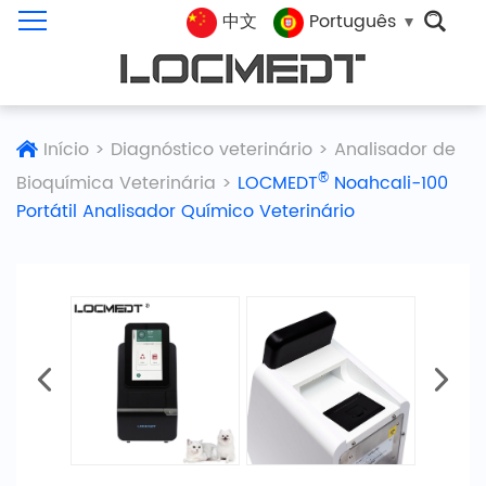
中文
Português
Início
>
Diagnóstico veterinário
>
Analisador de
®
Bioquímica Veterinária
>
LOCMEDT
Noahcali-100
Portátil Analisador Químico Veterinário