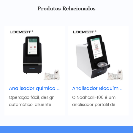
Produtos Relacionados
Analisador químico de sangue veterinário portátil Noahcali-100
Analisador Bioquímico Veterinário Automático Noahcali-100
Operação fácil, design
O Noahcali-100 é um
automático, diluente
analisador portátil de
pré-instalado e grânulos
bioquímica clínica para
de reagente liofilizado,
uso veterinário, que
sem necessidade de
fornece determinações