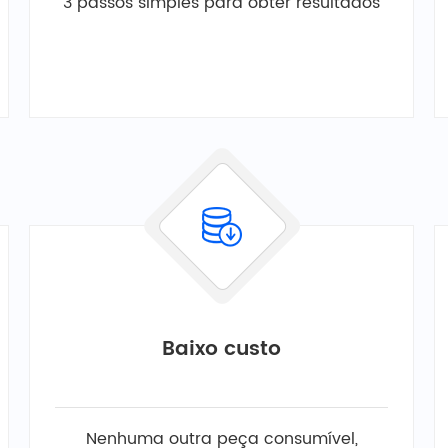
3 passos simples para obter resultados
Baixo custo
Nenhuma outra peça consumível,