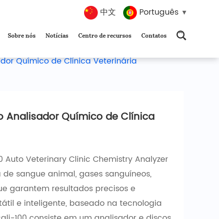
中文
Português
Sobre nós
Notícias
Centro de recursos
Contatos
dor Químico de Clínica Veterinária
o Analisador Químico de Clínica
Auto Veterinary Clinic Chemistry Analyzer
 de sangue animal, gases sanguíneos,
 que garantem resultados precisos e
tátil e inteligente, baseado na tecnologia
cali-100 consiste em um analisador e discos