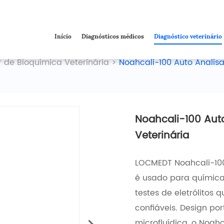
Início
Diagnósticos médicos
Diagnóstico veterinário
r de Bioquímica Veterinária
>
Noahcali-100 Auto Analisa
Noahcali-100 Aut
Veterinária
LOCMEDT Noahcali-100 
é usado para química
testes de eletrólitos
confiáveis. Design por
microfluídica, o Noah