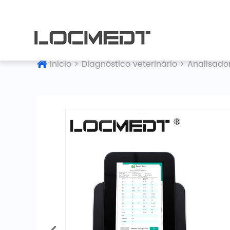
Início
>
Diagnóstico veterinário
>
Analisado